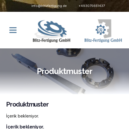
info@blitzfertigung.de
+493075651437
Produktmuster
Produktmuster
İçerik bekleniyor.
İçerik bekleniyor.