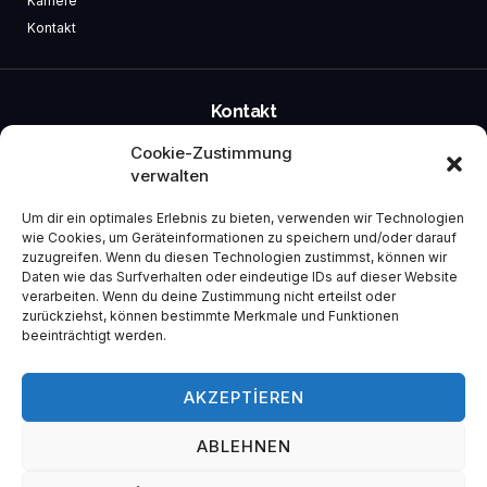
Karriere
Kontakt
Kontakt
Cookie-Zustimmung
Blitz-Fertigung GmbH
verwalten
Motzener Str. 11
12277 Berlin
Um dir ein optimales Erlebnis zu bieten, verwenden wir Technologien
Fon: 030 75651437
wie Cookies, um Geräteinformationen zu speichern und/oder darauf
Fax: 030 75651674
zuzugreifen. Wenn du diesen Technologien zustimmst, können wir
Mobil: 0173 9136919
Daten wie das Surfverhalten oder eindeutige IDs auf dieser Website
info@blitzfertigung.de
verarbeiten. Wenn du deine Zustimmung nicht erteilst oder
www.blitzfertigung.de
zurückziehst, können bestimmte Merkmale und Funktionen
beeinträchtigt werden.
IMPRESSUM
DATENSCHUTZ
AKZEPTIEREN
ABLEHNEN
Copyright © 2023 Gifajans, Tüm Hakları Saklıdır.